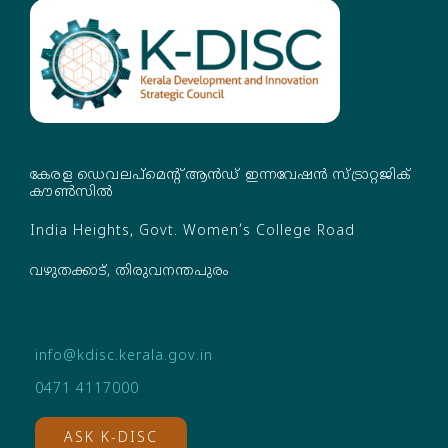
കേരള ഡെവലപ്‌മെന്റ് ആൻഡ് ഇന്നവേഷൻ സ്ട്രാറ്റജിക്
കൗൺസിൽ
India Heights, Govt. Women’s College Road
വഴുതക്കാട്, തിരുവനന്തപുരം
info@kdisc.kerala.gov.in
0471 4117000
ASK K-DISC