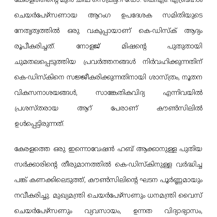
കേരളത്തിന്റെ മുൻ ചീഫ് സെക്രട്ടറി ഡോ. കെ.എം. എബ്രഹാം
ചെയർപേഴ്‌സണായ ആറംഗ ഉപദേശക സമിതിയുടെ
നേതൃത്വത്തിൽ ഒരു വകുപ്പായാണ് കെ-ഡിസ്‌ക് ആദ്യം
രൂപീകരിച്ചത്. നോളജ് മിഷന്റെ പുതുതായി
ചുമതലപ്പെടുത്തിയ പ്രവർത്തനങ്ങൾ നിർവഹിക്കുന്നതിന്
കെ-ഡിസ്‌കിനെ സജ്ജീകരിക്കുന്നതിനായി ശാസ്ത്രം, നൂതന
വികസനാശയങ്ങള്‍, സാങ്കേതികവിദ്യ എന്നിവയിൽ
പ്രശസ്തരായ ആറ് പേരാണ് കൗൺസിലിൽ
ഉൾപ്പെട്ടിരുന്നത്.
കേരളത്തെ ഒരു ഇന്നൊവേഷൻ ഹബ് ആക്കാനുള്ള പുതിയ
സര്‍ക്കാരിന്റെ തീരുമാനത്തില്‍ കെ-ഡിസ്കിനുള്ള വർദ്ധിച്ച
പങ്ക് കണക്കിലെടുത്ത്, കൗണ്‍സിലിന്റെ ഘടന പൂർണ്ണമായും
നവീകരിച്ചു. മുഖ്യമന്ത്രി ചെയർപേഴ്‌സണും ധനമന്ത്രി വൈസ്
ചെയർപേഴ്‌സണും വ്യവസായം, ഉന്നത വിദ്യാഭ്യാസം,