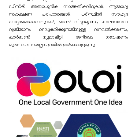
RTI
ഡിസ്ക്. അത്യാധുനിക സാങ്കേതികവിദ്യകൾ, ആരോഗ്യ
Brochures
സംരക്ഷണ പരിഹാരങ്ങൾ, പരിസ്ഥിതി സൗഹൃദ
ഓട്ടോമൊബൈലുകൾ, ബദൽ വിദ്യാഭ്യാസം, കാലാവസ്ഥാ
Publications
വ്യതിയാനം ലഘൂകരിക്കുന്നതിനുള്ള വനവൽക്കരണം,
വാർത്താക്കുറിപ്പ്
കാർബൺ ന്യൂട്രാലിറ്റി, ജനിതക ഗവേഷണം
മുതലായവയെല്ലാം ഇതില്‍ ഉൾക്കൊള്ളുന്നു.
ബന്ധപ്പെടുക
English