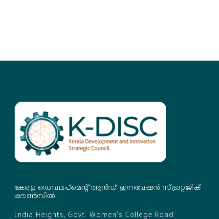
കേരള ഡെവലപ്‌മെന്റ് ആൻഡ് ഇന്നവേഷൻ സ്ട്രാറ്റജിക്
കൗൺസിൽ
India Heights, Govt. Women’s College Road