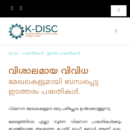
Toggle
Naviga
ബന്ധപ്പെടുക
Toggle
Navigati
ഹോം
ബന്ധപ്പെടുക
ഹോം
·
പദ്ധതികള്‍
·
ഇതര പദ്ധതികള്‍
ഞങ്ങളെപ്പറ്റി
ഗ്യാലറി
വിശാലമായ വിവിധ
പദ്ധതികള്‍
മേഖലകളുമായി ബന്ധപ്പെട്ട
മീഡിയ
ഇടത്തരം പദ്ധതികൾ.
Academic Collaboration
പതിവു ചോദ്യങ്ങള്‍
വികസന മേഖലകളുടെ ഒരു പരിച്ഛേദം ഉൾക്കൊള്ളുന്നു
പുതിയത്
കേരളത്തിലെ എല്ലാ നൂതന വികസന പദ്ധതികൾക്കും
Awards
വേണ്ടിയുള്ള ആദ്യത്തെ പോർട്ട് ഓഫ് കോൾ ആണ് കെ-