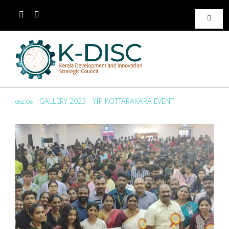
Toggle
Naviga
ബന്ധപ്പെടുക
ബന്ധപ്പെടുക
ഹോം
·
GALLERY 2023
·
YIP KOTTARAKARA EVENT
ഗ്യാലറി
View
Larger
മീഡിയ
Image
പതിവു ചോദ്യങ്ങള്‍
Awards