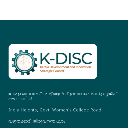
കേരള ഡെവലപ്‌മെന്റ് ആൻഡ് ഇന്നവേഷൻ സ്ട്രാറ്റജിക്
കൗൺസിൽ
India Heights, Govt. Women’s College Road
വഴുതക്കാട്, തിരുവനന്തപുരം