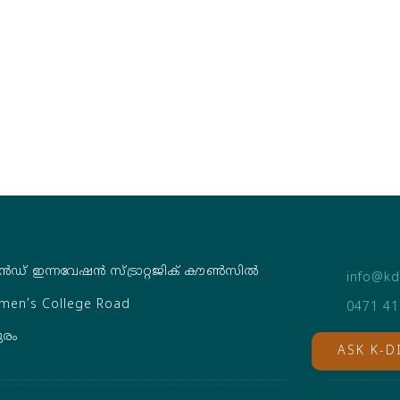
ൻഡ് ഇന്നവേഷൻ സ്ട്രാറ്റജിക് കൗൺസിൽ
info@kdi
omen’s College Road
0471 4
ുരം
ASK K-D