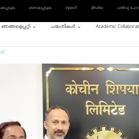
ധപ്പെടുക
ബന്ധപ്പെടുക
ഗ്യാലറി
മീഡിയ
പതിവു ചോദ്യ
ഞങ്ങളെപ്പറ്റി
പദ്ധതികള്‍
Academic Collaborat
ME