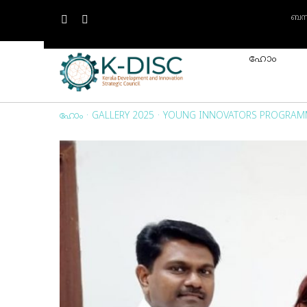
ബന്
ഹോം
ഹോം
·
GALLERY 2025
·
YOUNG INNOVATORS PROGRAM
View
Larger
Image