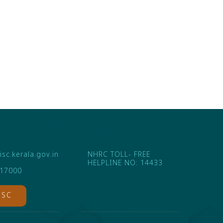
Skill Ke
2025 ഓഗസ
sc.kerala.gov.in
NHRC TOLL- FREE
HELPLINE NO: 14433
117000
ISC