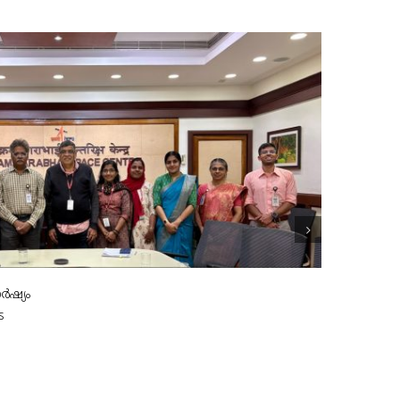
ർഷ്യം
s