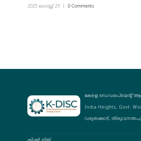
2025 ഓഗസ്റ്റ്‌ 29
|
0 Comments
കേരള ഡെവലപ്‌മെന്റ് ആ
India Heights, Govt. W
വഴുതക്കാട്, തിരുവനന്തപ
ക്വിക്ക് ലിങ്ക്