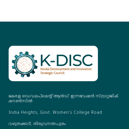
കേരള ഡെവലപ്‌മെന്റ് ആൻഡ് ഇന്നവേഷൻ സ്ട്രാറ്റജിക്
കൗൺസിൽ
India Heights, Govt. Women’s College Road
വഴുതക്കാട്, തിരുവനന്തപുരം