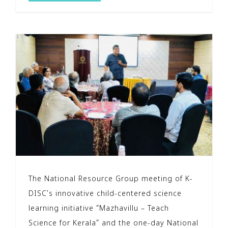
The National Resource Group meeting of K-DISC’s innovative child-centered science learning initiative “Mazhavillu – Teach Science for Kerala” and the one-day National Science Education Workshop on the methodology of mazhav
The National Resource Group meeting of K-
DISC’s innovative child-centered science
learning initiative “Mazhavillu – Teach
Science for Kerala” and the one-day National